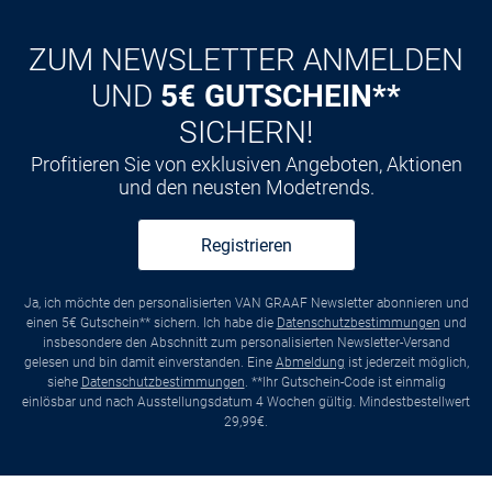
ZUM NEWSLETTER ANMELDEN
UND
5€ GUTSCHEIN**
SICHERN!
Profitieren Sie von exklusiven Angeboten, Aktionen
und den neusten Modetrends.
Registrieren
Ja, ich möchte den personalisierten VAN GRAAF Newsletter abonnieren und
einen 5€ Gutschein** sichern. Ich habe die
Datenschutzbestimmungen
und
insbesondere den Abschnitt zum personalisierten Newsletter-Versand
gelesen und bin damit einverstanden. Eine
Abmeldung
ist jederzeit möglich,
siehe
Datenschutzbestimmungen
. **Ihr Gutschein-Code ist einmalig
einlösbar und nach Ausstellungsdatum 4 Wochen gültig. Mindestbestellwert
29,99€.