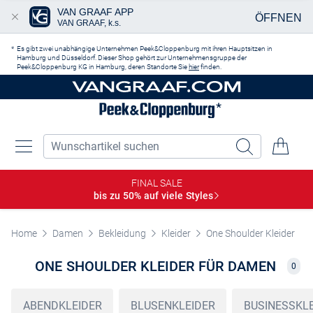
VAN GRAAF APP
ÖFFNEN
VAN GRAAF, k.s.
Zum Hauptinhalt springen
Es gibt zwei unabhängige Unternehmen Peek&Cloppenburg mit ihren Hauptsitzen in
Hamburg und Düsseldorf. Dieser Shop gehört zur Unternehmensgruppe der
Peek&Cloppenburg KG in Hamburg, deren Standorte Sie
hier
finden.
FINAL SALE
bis zu 50% auf viele
Styles
Home
Damen
Bekleidung
Kleider
One Shoulder Kleider
ONE SHOULDER KLEIDER FÜR DAMEN
0
ABENDKLEIDER
BLUSENKLEIDER
BUSINESSKL