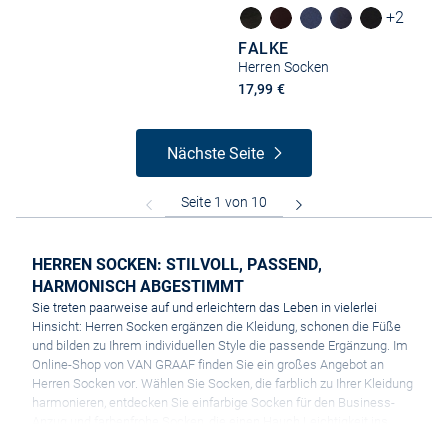
+2
FALKE
Herren Socken
17,99 €
Nächste Seite
HERREN SOCKEN: STILVOLL, PASSEND,
HARMONISCH ABGESTIMMT
Sie treten paarweise auf und erleichtern das Leben in vielerlei
Hinsicht: Herren Socken ergänzen die Kleidung, schonen die Füße
und bilden zu Ihrem individuellen Style die passende Ergänzung. Im
Online-Shop von VAN GRAAF finden Sie ein großes Angebot an
Herren Socken vor. Wählen Sie Socken, die farblich zu Ihrer Kleidung
harmonieren, entdecken Sie einfarbige Socken für den Business-
Anzug und farbenfrohe Socken, die einen Hauch Leichtigkeit ins
Modeleben bringen. Außer zahlreichen Farben haben Herren Socken