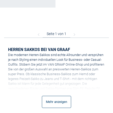
HERREN SAKKOS BEI VAN GRAAF
Die modernen Herren-Sakkos sind echte Allrounder und versprühen
je nach Styling einen individuellen Look für Business- oder Casual-
Outfits. Stöbern Sie jetzt im VAN GRAAF Online-Shop und profitieren
Sie von der großen Auswahl an preiswerten Herren-Sakkos zum
super Preis. Ob klassische Business-Sakkos zum Hemd oder
legeres Freizeit-Sakko zu Jeans und T-Shirt - mit dem richtigen
Sakko ist Mann für jede Gelegenheit gut angezogen. Die
verschiedenen Blazer und Sakko-Formen wie Slim Fit, Regular Fit
oder Casual Fit garantieren für jeden Mann eine perfekte Passform
und unterstützen modisch den individuellen Look des jeweiligen
Mehr anzeigen
Typs. Auffällige Futterstoffe in kontrastierenden Farben und
raffinierte Details sorgen für modische Akzente und erfüllen selbst
die höchsten Ansprüche an ein stilsicheres Äußeres.