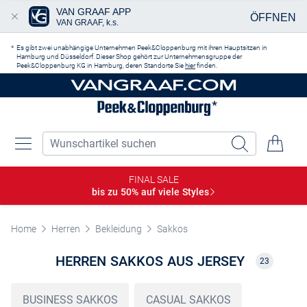
VAN GRAAF APP
ÖFFNEN
VAN GRAAF, k.s.
Zum Hauptinhalt springen
Es gibt zwei unabhängige Unternehmen Peek&Cloppenburg mit ihren Hauptsitzen in
Hamburg und Düsseldorf. Dieser Shop gehört zur Unternehmensgruppe der
Peek&Cloppenburg KG in Hamburg, deren Standorte Sie
hier
finden.
FINAL SALE
bis zu 50% auf viele
Styles
Home
Herren
Bekleidung
Sakkos
HERREN SAKKOS AUS JERSEY
23
BUSINESS SAKKOS
CASUAL SAKKOS