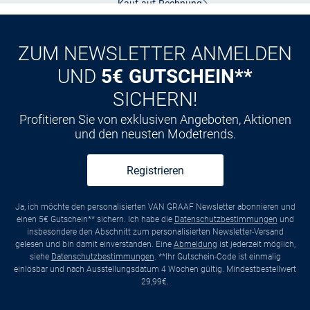
Kauf auf
Rechnung
ZUM NEWSLETTER ANMELDEN
UND
5€ GUTSCHEIN**
SICHERN!
Profitieren Sie von exklusiven Angeboten, Aktionen
und den neusten Modetrends.
Registrieren
Ja, ich möchte den personalisierten VAN GRAAF Newsletter abonnieren und
einen 5€ Gutschein** sichern. Ich habe die
Datenschutzbestimmungen
und
insbesondere den Abschnitt zum personalisierten Newsletter-Versand
gelesen und bin damit einverstanden. Eine
Abmeldung
ist jederzeit möglich,
siehe
Datenschutzbestimmungen
. **Ihr Gutschein-Code ist einmalig
einlösbar und nach Ausstellungsdatum 4 Wochen gültig. Mindestbestellwert
29,99€.