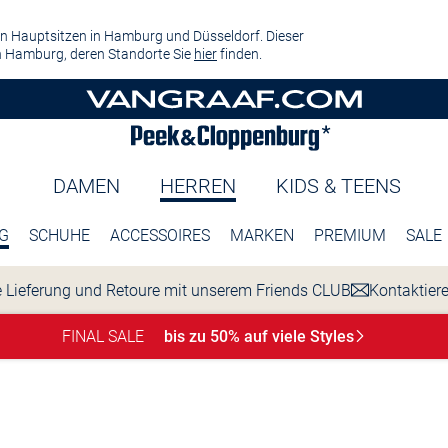
n Hauptsitzen in Hamburg und Düsseldorf. Dieser
 Hamburg, deren Standorte Sie
hier
finden.
DAMEN
HERREN
KIDS & TEENS
G
SCHUHE
ACCESSOIRES
MARKEN
PREMIUM
SALE
 Lieferung und Retoure mit unserem Friends CLUB
Kontaktier
FINAL SALE
bis zu 50% auf viele
Styles