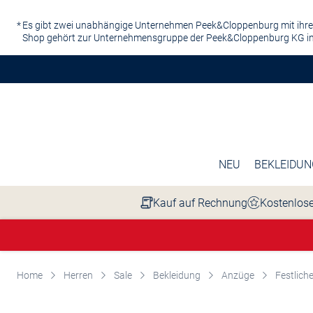
Zum Hauptinhalt springen
Es gibt zwei unabhängige Unternehmen Peek&Cloppenburg mit ihre
Shop gehört zur Unternehmensgruppe der Peek&Cloppenburg KG in
NEU
BEKLEIDUN
Kauf auf Rechnung
Kostenlose
Home
Herren
Sale
Bekleidung
Anzüge
Festlich