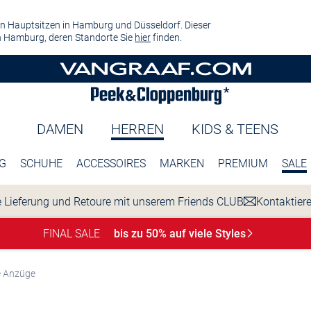
n Hauptsitzen in Hamburg und Düsseldorf. Dieser
 Hamburg, deren Standorte Sie
hier
finden.
DAMEN
HERREN
KIDS & TEENS
G
SCHUHE
ACCESSOIRES
MARKEN
PREMIUM
SALE
 Lieferung und Retoure mit unserem Friends CLUB
Kontaktier
FINAL SALE
bis zu 50% auf viele
Styles
e Anzüge