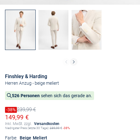
Finshley & Harding
Herren Anzug
- beige meliert
526 Personen
sehen sich das gerade an.
239,99 €
Preis reduziert um
-38%
Alter Preis
Ermäßigter Preis
149,99 €
Inkl. MwSt. zzgl.
Versandkosten
Niedrigster Preis (letzte 30 Tage):
239,99
€
-38%
Farbe:
Beige Meliert