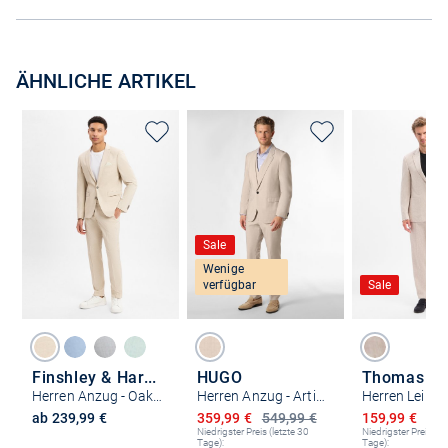
ÄHNLICHE ARTIKEL
Sale
Wenige
verfügbar
Sale
Finshley & Harding
HUGO
Herren Anzug - Oakland - California
Herren Anzug - Arti/Hesten242V1X
Herren Leine
Ermäßigter Preis
Ermäßigter P
ab 239,99 €
359,99 €
549,99 €
159,99 €
199
Niedrigster Preis (letzte 30
Niedrigster Preis (le
Tage):
Tage):