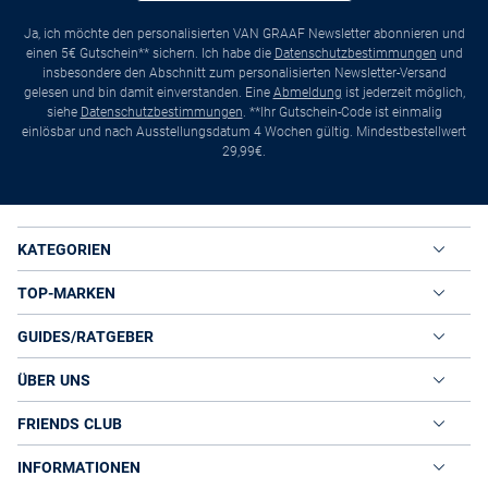
Ja, ich möchte den personalisierten VAN GRAAF Newsletter abonnieren und
einen 5€ Gutschein** sichern. Ich habe die
Datenschutzbestimmungen
und
insbesondere den Abschnitt zum personalisierten Newsletter-Versand
gelesen und bin damit einverstanden. Eine
Abmeldung
ist jederzeit möglich,
siehe
Datenschutzbestimmungen
. **Ihr Gutschein-Code ist einmalig
einlösbar und nach Ausstellungsdatum 4 Wochen gültig. Mindestbestellwert
29,99€.
KATEGORIEN
TOP-MARKEN
GUIDES/RATGEBER
ÜBER UNS
FRIENDS CLUB
INFORMATIONEN