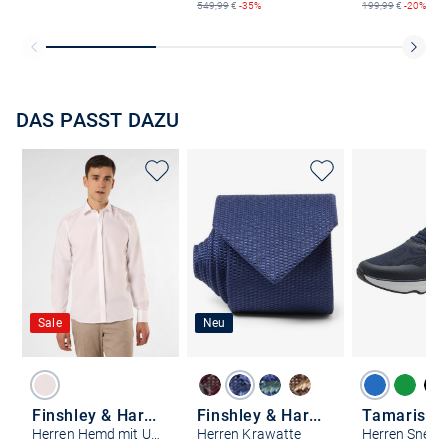
549,99
€
-35%
199,99
€
-20%
DAS PASST DAZU
Sale
Neu
Finshley & Harding
Finshley & Harding
Tamaris
Herren Hemd mit Umschlagmanschetten - Bügelleicht
Herren Krawatte
Herren Sneak