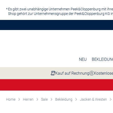
Zum Hauptinhalt springen
Es gibt zwei unabhängige Unternehmen Peek&Cloppenburg mit ihre
Shop gehört zur Unternehmensgruppe der Peek&Cloppenburg KG in
NEU
BEKLEIDUN
Kauf auf Rechnung
Kostenlose
Home
Herren
Sale
Bekleidung
Jacken & Westen