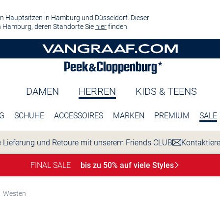
n Hauptsitzen in Hamburg und Düsseldorf. Dieser
 Hamburg, deren Standorte Sie
hier
finden.
DAMEN
HERREN
KIDS & TEENS
G
SCHUHE
ACCESSOIRES
MARKEN
PREMIUM
SALE
 Lieferung und Retoure mit unserem Friends CLUB
Kontaktier
FINAL SALE
bis zu 50% auf viele
Styles
Westen