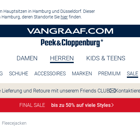
n Hauptsitzen in Hamburg und Düsseldorf. Dieser
 Hamburg, deren Standorte Sie
hier
finden.
DAMEN
HERREN
KIDS & TEENS
G
SCHUHE
ACCESSOIRES
MARKEN
PREMIUM
SALE
 Lieferung und Retoure mit unserem Friends CLUB
Kontaktier
FINAL SALE
bis zu 50% auf viele
Styles
Fleecejacken