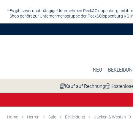
Zum Hauptinhalt springen
Es gibt zwei unabhängige Unternehmen Peek&Cloppenburg mit ihre
Shop gehört zur Unternehmensgruppe der Peek&Cloppenburg KG in
NEU
BEKLEIDUN
Kauf auf Rechnung
Kostenlose
Home
Herren
Sale
Bekleidung
Jacken & Westen