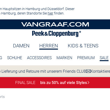
n Hauptsitzen in Hamburg und Düsseldorf. Dieser
 Hamburg, deren Standorte Sie
hier
finden.
DAMEN
HERREN
KIDS & TEENS
G
SCHUHE
ACCESSOIRES
MARKEN
PREMIUM
SALE
 Lieferung und Retoure mit unserem Friends CLUB
Kontaktier
FINAL SALE
bis zu 50% auf viele
Styles
rts