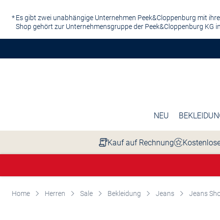
Zum Hauptinhalt springen
Es gibt zwei unabhängige Unternehmen Peek&Cloppenburg mit ihre
Shop gehört zur Unternehmensgruppe der Peek&Cloppenburg KG in
NEU
BEKLEIDUN
Kauf auf Rechnung
Kostenlose
Home
Herren
Sale
Bekleidung
Jeans
Jeans Sho