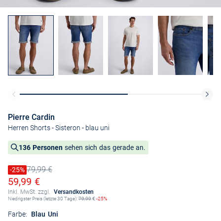
Pierre Cardin
Herren Shorts - Sisteron
- blau uni
136 Personen
sehen sich das gerade an.
79,99 €
Preis reduziert um
-25%
Alter Preis
Ermäßigter Preis
59,99 €
Inkl. MwSt. zzgl.
Versandkosten
Niedrigster Preis (letzte 30 Tage):
79,99
€
-25%
Farbe:
Blau Uni