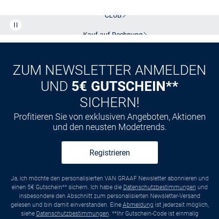
CLUB
Kauf auf
Rechnung
ZUM NEWSLETTER ANMELDEN
UND
5€ GUTSCHEIN**
SICHERN!
Profitieren Sie von exklusiven Angeboten, Aktionen
und den neusten Modetrends.
Registrieren
Ja, ich möchte den personalisierten VAN GRAAF Newsletter abonnieren und
einen 5€ Gutschein** sichern. Ich habe die
Datenschutzbestimmungen
und
insbesondere den Abschnitt zum personalisierten Newsletter-Versand
gelesen und bin damit einverstanden. Eine
Abmeldung
ist jederzeit möglich,
siehe
Datenschutzbestimmungen
. **Ihr Gutschein-Code ist einmalig