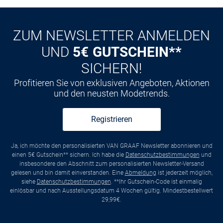
ZUM NEWSLETTER ANMELDEN
UND
5€ GUTSCHEIN**
SICHERN!
Profitieren Sie von exklusiven Angeboten, Aktionen
und den neusten Modetrends.
Registrieren
Ja, ich möchte den personalisierten VAN GRAAF Newsletter abonnieren und
einen 5€ Gutschein** sichern. Ich habe die
Datenschutzbestimmungen
und
insbesondere den Abschnitt zum personalisierten Newsletter-Versand
gelesen und bin damit einverstanden. Eine
Abmeldung
ist jederzeit möglich,
siehe
Datenschutzbestimmungen
. **Ihr Gutschein-Code ist einmalig
einlösbar und nach Ausstellungsdatum 4 Wochen gültig. Mindestbestellwert
29,99€.