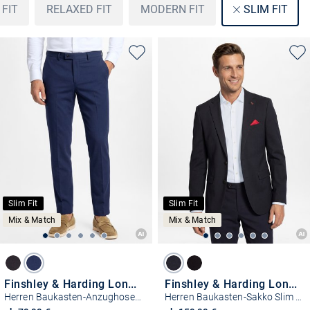
FIT
RELAXED FIT
MODERN FIT
SLIM FIT
Slim Fit
Slim Fit
Mix & Match
Mix & Match
Finshley & Harding London
Finshley & Harding London
Herren Baukasten-Anzughose Slim Fit
Herren Baukasten-Sakko Slim Fit - Brixdon