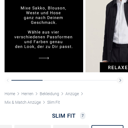
Home
Herren
Bekleidung
Anzüge
Mix & Match Anzüge
Slim Fit
SLIM FIT
7