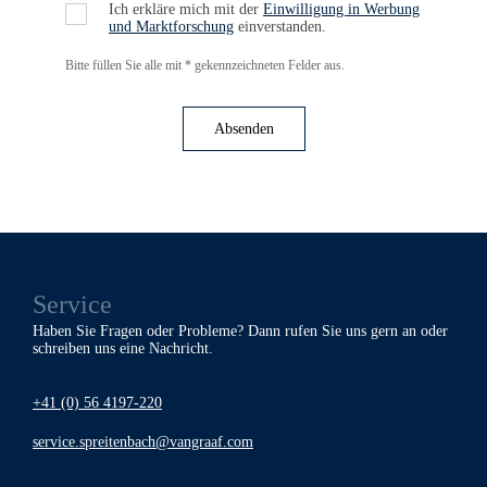
Ich erkläre mich mit der
Einwilligung in Werbung
und Marktforschung
einverstanden.
Bitte füllen Sie alle mit * gekennzeichneten Felder aus.
Absenden
Service
Haben Sie Fragen oder Probleme? Dann rufen Sie uns gern an oder
schreiben uns eine Nachricht.
+41 (0) 56 4197-220
service.spreitenbach@vangraaf.com