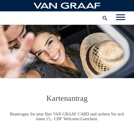
Zum
Hauptinhalt
Corporate
springen
Karriere
Unternehmen
Schweiz
Kartenantrag
Beantragen Sie jetzt Ihre
VAN GRAAF
CARD und sichern Sie sich
einen 15,- CHF Welcome-Gutschein.