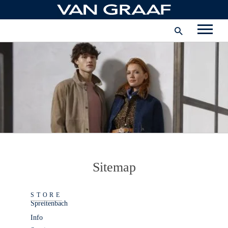
Zum
Hauptinhalt
Corporate
springen
Karriere
Unternehmen
Schweiz
Sitemap
STORE
Spreitenbach
Info