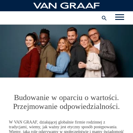
Przejdź
do
Przedsiębiorstwo
treści
Polska
FACEBOOK
INSTAGRAM
YOUTUBE
Budowanie
w oparciu
o wartości.
Przejmowanie odpowiedzialności.
W
VAN GRAAF
, działającej globalnie firmie rodzinnej z
tradycjami, wiemy, jak ważny jest etyczny sposób postępowania.
Wiemy, jaką rolę odgrywamy w społeczeństwie i mamy świadomość