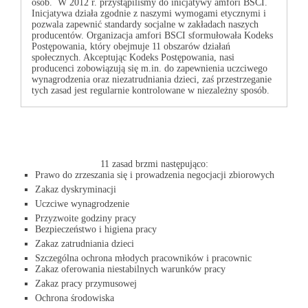
osób. W 2012 r. przystąpiliśmy do inicjatywy amfori BSCI.
Inicjatywa działa zgodnie z naszymi wymogami etycznymi i
pozwala zapewnić standardy socjalne w zakładach naszych
producentów. Organizacja amfori BSCI sformułowała Kodeks
Postępowania, który obejmuje 11 obszarów działań
społecznych. Akceptując Kodeks Postępowania, nasi
producenci zobowiązują się m.in. do zapewnienia uczciwego
wynagrodzenia oraz niezatrudniania dzieci, zaś przestrzeganie
tych zasad jest regularnie kontrolowane w niezależny sposób.
11 zasad brzmi następująco:
Prawo do zrzeszania się i prowadzenia negocjacji zbiorowych
Zakaz dyskryminacji
Uczciwe wynagrodzenie
Przyzwoite godziny pracy
Bezpieczeństwo i higiena pracy
Zakaz zatrudniania dzieci
Szczególna ochrona młodych pracowników i pracownic
Zakaz oferowania niestabilnych warunków pracy
Zakaz pracy przymusowej
Ochrona środowiska