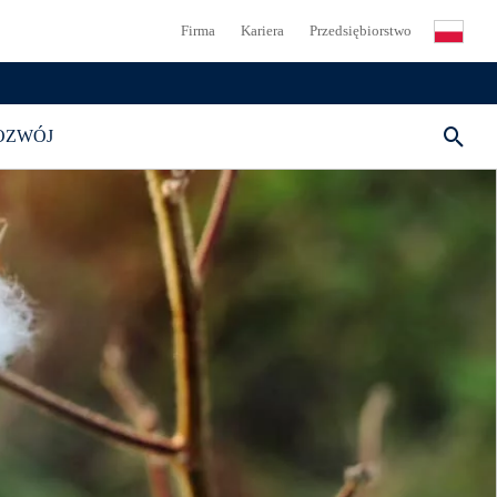
Firma
Kariera
Przedsiębiorstwo
OZWÓJ