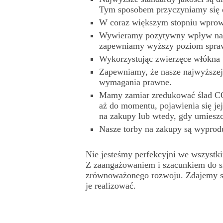
Tym sposobem
przyczyniamy s
ię
W coraz większym stopniu wprow
Wywieramy pozytywny wpływ
na
zapewniamy wyższy poziom sprawi
Wykorzystując zwierzęce włókna 
Zapewniamy,
że nasze
najwyższej 
wymagania prawne.
Mamy zamiar zredukować ślad C
aż do momentu,
pojawienia
się je
na zakupy
lub wtedy,
gdy umieszc
Nasze torby
na zakupy
są wypro
Nie jesteśmy perfekcyjni
we wszystk
Z zaangażowaniem
i szacunkiem
do s
zrównoważonego rozwoju. Zdajemy 
je realizować.