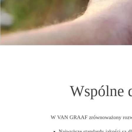
Wspólne d
W
VAN GRAAF
zrównoważony rozw
Najwyższe standardy jakości
są d