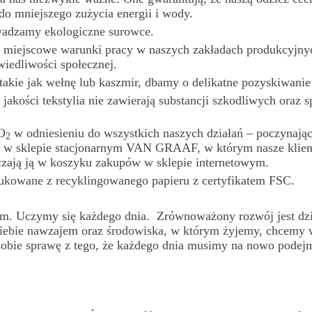
 do mniejszego
zużycia energii
i wody.
adzamy ekologiczne surowce.
 miejscowe
warunki pracy
w naszych
zakładach produkcyjn
edliwości społecznej.
takie
jak wełnę
lub kaszmir,
dbamy
o delikatne
pozyskiwanie 
jakości tekstylia
nie zawierają
substancji szkodliwych oraz s
O
w odniesieniu
do wszystkich
naszych działań – poczynają
2
j w sklepie
stacjonarnym
VAN GRAAF
,
w którym
nasze klie
zają
ją w koszyku
zakupów
w sklepie
internetowym.
dukowane
z recyklingowanego
papieru
z certyfikatem
FSC.
im.
Uczymy
się każdego
dnia. Zrównoważony rozwój jest dzie
iebie
nawzajem
oraz środowiska,
w którym
żyjemy, chcemy 
sobie sprawę
z tego,
że każdego
dnia musimy
na nowo podej