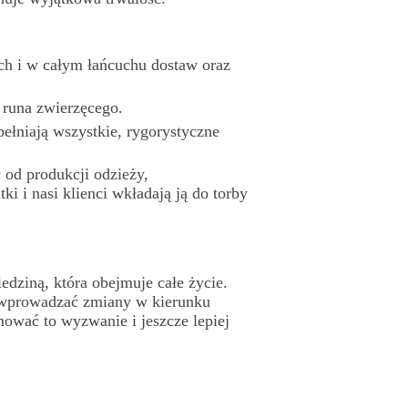
ych
i w całym
łańcuchu dostaw oraz
runa zwierzęcego.
pełniają wszystkie, rygorystyczne
c
od produkcji
odzieży,
ntki
i nasi klienci
wkładają
ją do torby
dziną, która obejmuje całe życie.
wprowadzać zmiany
w kierunku
mować
to wyzwanie
i jeszcze
lepiej