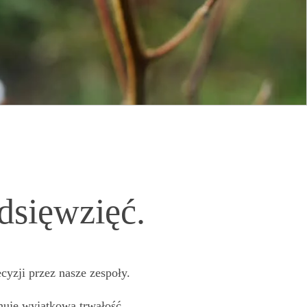
dsięwzięć.
yzji przez nasze zespoły.
huje wyjątkowa trwałość.