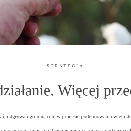
STRATEGIA
ziałanie. Więcej prze
ój odgrywa ogromną rolę
w procesie
podejmowania wielu dec
la nas niezwykle
ważne. One gwarantują,
że naszą
odzież cec