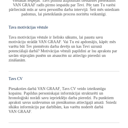
vienādas iespējas. Tavs pilnībā aizpildītais tiešsaistes pieteikums
VAN GRAAF
radīs pirmo iespaidu par Tevi. Pēc tam Tu varēsi
pārliecināt mūs ar savu personību darba intervijā. Šeit mēs sniedzam
padomus, lai pieteikšanās process noritētu veiksmīgi.
Tava motivācijas vēstule
Tava motivācijas vēstule ir lielisks sākums, lai paustu savu
motivāciju strādāt
VAN GRAAF
. Vai Tu esi apdomājis, kāpēc mēs
varētu būt Tev piemērots darba devējs un kas Tevi uzrunā
potenciālajā darbā? Motivācijas vēstuli papildini ar īsu aprakstu par
savām stiprajām pusēm un atsaucēm uz attiecīgo pieredzi un
zināšanām.
Tavs CV
Piesakoties darbā
VAN GRAAF
, Tavs CV veido izteiksmīgu
kopainu. Papildus personiskajai informācijai strukturēti un
hronoloģiski norādi savu iepriekšējo darba pieredzi. Pa punktiem
apraksti savus uzdevumus un pienākumus attiecīgajā amatā. Sniedz
sīkāku informāciju par darbībām, kas varētu noderēt darbā
VAN GRAAF
.