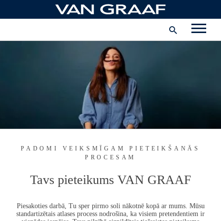
Pāriet
uz
Uzņēmums
saturu
Latvija
INSTAGRAM
FACEBOOK
PADOMI VEIKSMĪGAM PIETEIKŠANĀS
PROCESAM
Tavs pieteikums
VAN GRAAF
Piesakoties darbā, Tu sper pirmo soli nākotnē kopā ar mums. Mūsu
standartizētais atlases process nodrošina, ka visiem pretendentiem ir