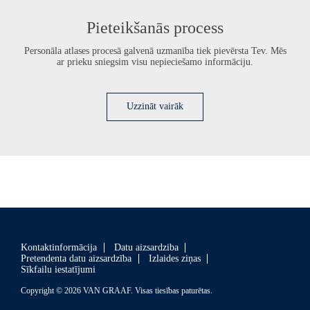
Pieteikšanās process
Personāla atlases procesā galvenā uzmanība tiek pievērsta Tev. Mēs
ar prieku sniegsim visu nepieciešamo informāciju.
Uzzināt vairāk
Kontaktinformācija
Datu aizsardziba
Pretendenta datu aizsardzība
Izlaides ziņas
Sīkfailu iestatījumi
Copyright © 2026 VAN GRAAF. Visas tiesības paturētas.