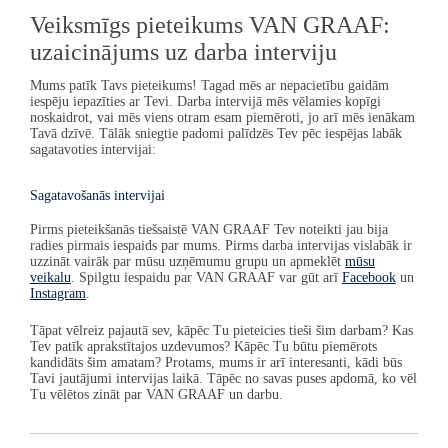
Veiksmīgs pieteikums
VAN GRAAF
:
uzaicinājums uz darba interviju
Mums patīk Tavs pieteikums! Tagad mēs ar nepacietību gaidām
iespēju iepazīties ar Tevi. Darba intervijā mēs vēlamies kopīgi
noskaidrot, vai mēs viens otram esam piemēroti, jo arī mēs ienākam
Tavā dzīvē. Tālāk sniegtie padomi palīdzēs Tev pēc iespējas labāk
sagatavoties intervijai:
Sagatavošanās intervijai
Pirms pieteikšanās tiešsaistē
VAN GRAAF
Tev noteikti jau bija
radies pirmais iespaids par mums. Pirms darba intervijas vislabāk ir
uzzināt vairāk par mūsu uzņēmumu grupu un apmeklēt
mūsu
veikalu
. Spilgtu iespaidu par
VAN GRAAF
var gūt arī
Facebook
un
Instagram
.
Tāpat vēlreiz pajautā sev, kāpēc Tu pieteicies tieši šim darbam? Kas
Tev patīk aprakstītajos uzdevumos? Kāpēc Tu būtu piemērots
kandidāts šim amatam? Protams, mums ir arī interesanti, kādi būs
Tavi jautājumi intervijas laikā. Tāpēc no savas puses apdomā, ko vēl
Tu vēlētos zināt par
VAN GRAAF
un darbu.