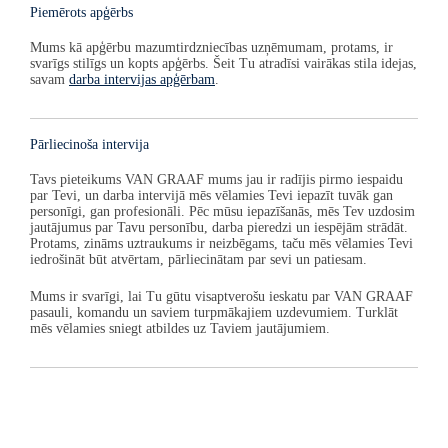
Piemērots apģērbs
Mums kā apģērbu mazumtirdzniecības uzņēmumam, protams, ir
svarīgs stilīgs un kopts apģērbs. Šeit Tu atradīsi vairākas stila idejas,
savam
darba intervijas apģērbam
.
Pārliecinoša intervija
Tavs pieteikums
VAN GRAAF
mums jau ir radījis pirmo iespaidu
par Tevi, un darba intervijā mēs vēlamies Tevi iepazīt tuvāk gan
personīgi, gan profesionāli. Pēc mūsu iepazīšanās, mēs Tev uzdosim
jautājumus par Tavu personību, darba pieredzi un iespējām strādāt.
Protams, zināms uztraukums ir neizbēgams, taču mēs vēlamies Tevi
iedrošināt būt atvērtam, pārliecinātam par sevi un patiesam.
Mums ir svarīgi, lai Tu gūtu visaptverošu ieskatu par
VAN GRAAF
pasauli, komandu un saviem turpmākajiem uzdevumiem. Turklāt
mēs vēlamies sniegt atbildes uz Taviem jautājumiem.