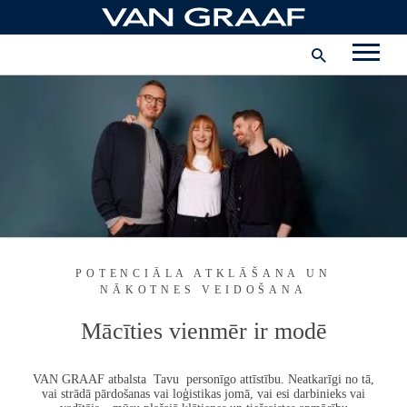
Pāriet
uz
Uzņēmums
saturu
Latvija
INSTAGRAM
FACEBOOK
POTENCIĀLA ATKLĀŠANA UN
NĀKOTNES VEIDOŠANA
Mācīties vienmēr ir modē
VAN GRAAF
atbalsta Tavu personīgo attīstību. Neatkarīgi no tā,
vai strādā pārdošanas vai loģistikas jomā, vai esi darbinieks vai