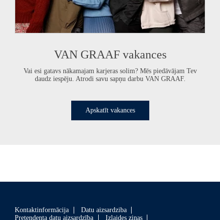
VAN GRAAF
vakances
Vai esi gatavs nākamajam karjeras solim? Mēs piedāvājam Tev
daudz iespēju. Atrodi savu sapņu darbu
VAN GRAAF
.
Apskatīt vakances
Kontaktinformācija
Datu aizsardziba
Pretendenta datu aizsardzība
Izlaides ziņas