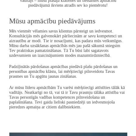
vadītājs – mūsu plašajā klātienes un tiešsaistes apmācību
piedāvājumā ikviens atradīs sev ko piemērotu!
Mūsu apmācību piedāvājums
Mēs vienmēr vēlamies savus klientus pārsteigt un iedvesmot.
Konsultācijās mēs galvenokārt pārliecinām ar savu kompetenci un
aizrautību ar modi. Tie ir nosacījumi, kas padara mūs veiksmīgus.
Mūsu
darba uzsākšanas apmācībās
mēs jau pašā sākumā sniegsim
Tev praktiskas pamatzināšanas. Tā Tu būsi labi sagatavots
uzdevumiem un izaicinājumiem modes mazumtirdzniecībā.
Padziļinātās
pārdošanas apmācības
piedāvā plašu pārdošanas un
personības apmācību klāstu, lai mērķtiecīgi pilnveidotu Tavas
prasmes un Tu apgūtu jaunas zināšanas.
Ar mūsu
līderu apmācībām
Tu varēsi mērķtiecīgi attīstīties tālāk kā
vadītājs. Neatkarīgi no tā, vai tā ir Tavu prasmju tālāka attīstība vai
Tavas personīgās vadības kompetences pilnveidošana un
paplašināšana. Tevi gaida lieliski pasniedzēji un iedvesmojoša
pieredzes apmaiņa ar citiem dalībniekiem.