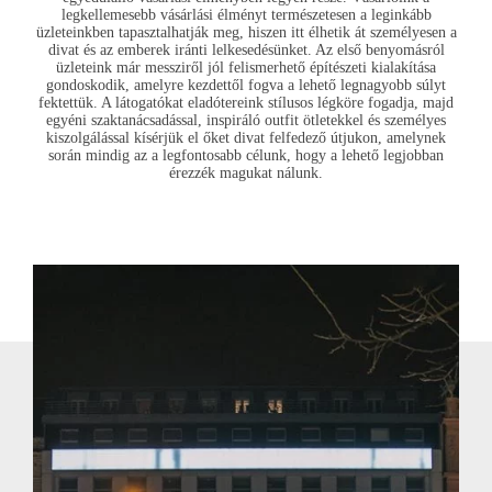
legkellemesebb vásárlási élményt természetesen a leginkább
üzleteinkben tapasztalhatják meg, hiszen itt élhetik át személyesen a
divat és az emberek iránti lelkesedésünket. Az első benyomásról
üzleteink már messziről jól felismerhető építészeti kialakítása
gondoskodik, amelyre kezdettől fogva a lehető legnagyobb súlyt
fektettük. A látogatókat eladótereink stílusos légköre fogadja, majd
egyéni szaktanácsadással, inspiráló outfit ötletekkel és személyes
kiszolgálással kísérjük el őket divat felfedező útjukon, amelynek
során mindig az a legfontosabb célunk, hogy a lehető legjobban
érezzék magukat nálunk.