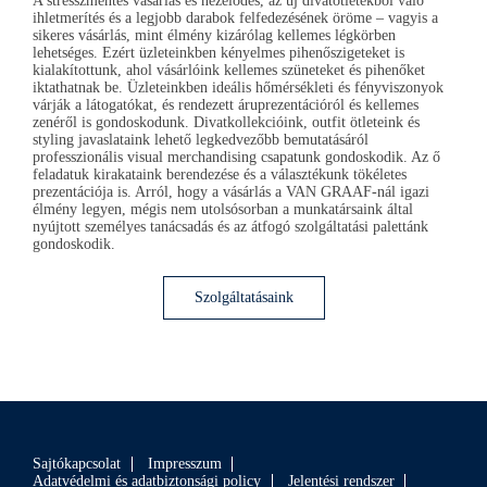
A stresszmentes vásárlás és nézelődés, az új divatötletekből való
ihletmerítés és a legjobb darabok felfedezésének öröme – vagyis a
sikeres vásárlás, mint élmény kizárólag kellemes légkörben
lehetséges. Ezért üzleteinkben kényelmes pihenőszigeteket is
kialakítottunk, ahol vásárlóink kellemes szüneteket és pihenőket
iktathatnak be. Üzleteinkben ideális hőmérsékleti és fényviszonyok
várják a látogatókat, és rendezett áruprezentációról és kellemes
zenéről is gondoskodunk. Divatkollekcióink, outfit ötleteink és
styling javaslataink lehető legkedvezőbb bemutatásáról
professzionális visual merchandising csapatunk gondoskodik. Az ő
feladatuk kirakataink berendezése és a választékunk tökéletes
prezentációja is. Arról, hogy a vásárlás a
VAN GRAAF
-nál igazi
élmény legyen, mégis nem utolsósorban a munkatársaink által
nyújtott személyes tanácsadás és az átfogó szolgáltatási palettánk
gondoskodik.
Szolgáltatásaink
Sajtókapcsolat
Impresszum
Adatvédelmi és adatbiztonsági policy
Jelentési rendszer