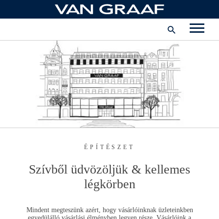
Ugrás
a
Vállalat
tartalomhoz
Magyarország
INSTAGRAM
FACEBOOK
PINTEREST
YOUTUBE
ÉPÍTÉSZET
Szívből üdvözöljük & kellemes
légkörben
Mindent megteszünk azért, hogy vásárlóinknak üzleteinkben
egyedülálló vásárlási élményben legyen része. Vásárlóink a