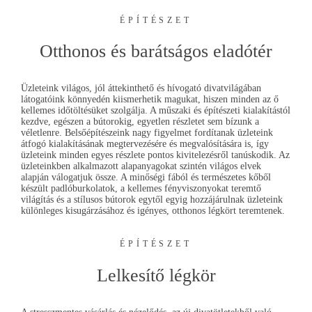
ÉPÍTÉSZET
Otthonos és barátságos eladótér
Üzleteink világos, jól áttekinthető és hívogató divatvilágában
látogatóink könnyedén kiismerhetik magukat, hiszen minden az ő
kellemes időtöltésüket szolgálja. A műszaki és építészeti kialakítástól
kezdve, egészen a bútorokig, egyetlen részletet sem bízunk a
véletlenre. Belsőépítészeink nagy figyelmet fordítanak üzleteink
átfogó kialakításának megtervezésére és megvalósítására is, így
üzleteink minden egyes részlete pontos kivitelezésről tanúskodik. Az
üzleteinkben alkalmazott alapanyagokat szintén világos elvek
alapján válogatjuk össze. A minőségi fából és természetes kőből
készült padlóburkolatok, a kellemes fényviszonyokat teremtő
világítás és a stílusos bútorok egytől egyig hozzájárulnak üzleteink
különleges kisugárzásához és igényes, otthonos légkört teremtenek.
ÉPÍTÉSZET
Lelkesítő légkör