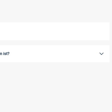
 ist?
oder sogar das gesamte Paket verloren gegangen sein, bitten wir
service@vangraaf.com
zu senden. Wir werden uns dann