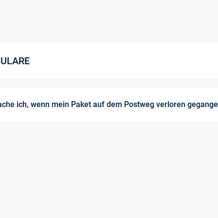
ULARE
che ich, wenn mein Paket auf dem Postweg verloren gegangen
ei Deiner Lieferung oder bei Deiner Retoure wider Erwarten Artikel fehlen 
s folgende Verlustformular vollständig ausgefüllt und unterschrieben an
tmöglich bei Dir melden.
ormular