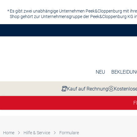
Zum Hauptinhalt springen
Es gibt zwei unabhängige Unternehmen Peek&Cloppenburg mit ihre
Shop gehört zur Unternehmensgruppe der Peek&Cloppenburg KG in
NEU
BEKLEIDUN
Kauf auf Rechnung
Kostenlose
F
Home
Hilfe & Service
Formulare