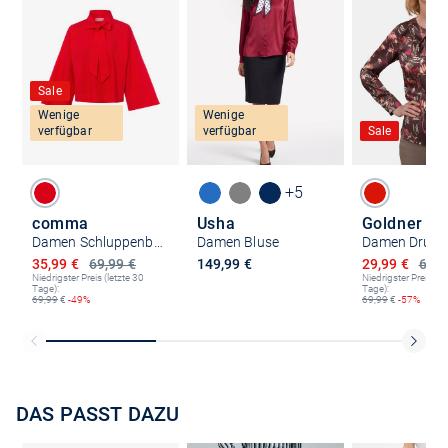
Sale
Wenige
Wenige
verfügbar
verfügbar
Sale
+5
comma
Usha
Goldner
Damen Schluppenbluse
Damen Bluse
Damen Druck
Ermäßigter Preis
Ermäßigter P
35,99 €
69,99 €
149,99 €
29,99 €
69,9
Niedrigster Preis (letzte 30
Niedrigster Preis (le
Tage):
Tage):
69,99
€
-49%
69,99
€
-57%
DAS PASST DAZU