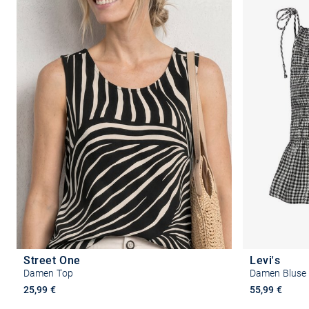
Street One
Levi's
Damen Top
Damen Bluse
25,99 €
55,99 €