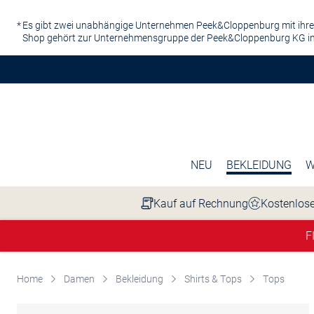
Zum Hauptinhalt springen
Es gibt zwei unabhängige Unternehmen Peek&Cloppenburg mit ihre
Shop gehört zur Unternehmensgruppe der Peek&Cloppenburg KG in
NEU
BEKLEIDUNG
W
Kauf auf Rechnung
Kostenlose
F
Home
Damen
Bekleidung
Shirts & Tops
Tops