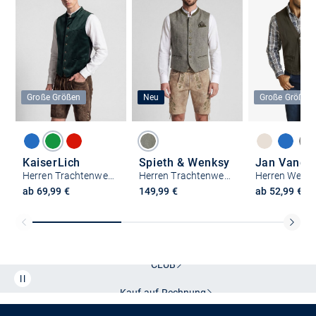
Große Größen
Neu
Große Größen
KaiserLich
Spieth & Wenksy
Herren Trachtenweste - 4398
Herren Trachtenweste - Kreuzling
ab 69,99 €
149,99 €
ab 52,99 €
Kostenlose Lieferung und Retoure mit unserem Friends
CLUB
Kauf auf
Rechnung