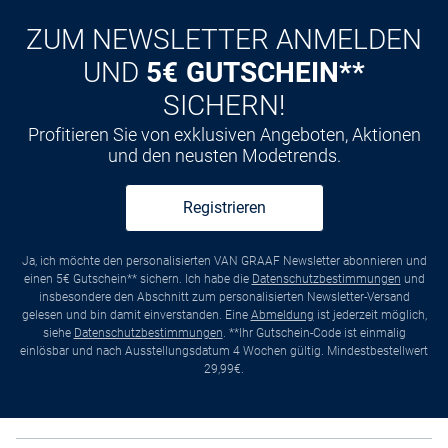
ZUM NEWSLETTER ANMELDEN
UND
5€ GUTSCHEIN**
SICHERN!
Profitieren Sie von exklusiven Angeboten, Aktionen
und den neusten Modetrends.
Registrieren
Ja, ich möchte den personalisierten VAN GRAAF Newsletter abonnieren und
einen 5€ Gutschein** sichern. Ich habe die
Datenschutzbestimmungen
und
insbesondere den Abschnitt zum personalisierten Newsletter-Versand
gelesen und bin damit einverstanden. Eine
Abmeldung
ist jederzeit möglich,
siehe
Datenschutzbestimmungen
. **Ihr Gutschein-Code ist einmalig
einlösbar und nach Ausstellungsdatum 4 Wochen gültig. Mindestbestellwert
29,99€.