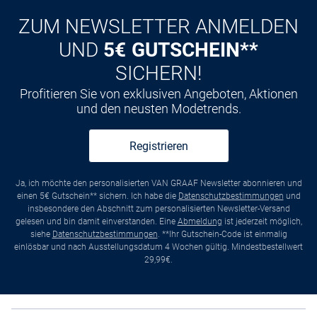
ZUM NEWSLETTER ANMELDEN
UND
5€ GUTSCHEIN**
SICHERN!
Profitieren Sie von exklusiven Angeboten, Aktionen
und den neusten Modetrends.
Registrieren
Ja, ich möchte den personalisierten VAN GRAAF Newsletter abonnieren und
einen 5€ Gutschein** sichern. Ich habe die
Datenschutzbestimmungen
und
insbesondere den Abschnitt zum personalisierten Newsletter-Versand
gelesen und bin damit einverstanden. Eine
Abmeldung
ist jederzeit möglich,
siehe
Datenschutzbestimmungen
. **Ihr Gutschein-Code ist einmalig
einlösbar und nach Ausstellungsdatum 4 Wochen gültig. Mindestbestellwert
29,99€.