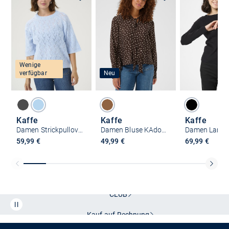
Wenige
verfügbar
Neu
Kaffe
Kaffe
Kaffe
Damen Strickpullover KAtiana
Damen Bluse KAdotte
59,99 €
49,99 €
69,99 €
Kostenlose Lieferung und Retoure mit unserem Friends
CLUB
Kauf auf
Rechnung