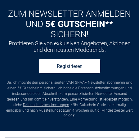
ZUM NEWSLETTER ANMELDEN
UND
5€ GUTSCHEIN**
SICHERN!
Profitieren Sie von exklusiven Angeboten, Aktionen
und den neusten Modetrends.
Registrieren
Ja, ich möchte den personalisierten VAN GRAAF Newsletter abonnieren und
einen 5€ Gutschein** sichern. Ich habe die
Datenschutzbestimmungen
und
insbesondere den Abschnitt zum personalisierten Newsletter-Versand
gelesen und bin damit einverstanden. Eine
Abmeldung
ist jederzeit möglich,
siehe
Datenschutzbestimmungen
. **Ihr Gutschein-Code ist einmalig
einlösbar und nach Ausstellungsdatum 4 Wochen gültig. Mindestbestellwert
29,99€.