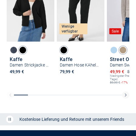
Wenige
verfügbar
Sale
Kaffe
Kaffe
Street One
Damen Strickjacke KAlizza
Damen Hose KAhella Hohe Taille
Damen Sweat
Ermäßigter P
49,99 €
79,99 €
49,99 €
59,9
Niedrigster Preis (le
Tage):
59,99
€
-17%
Kostenlose Lieferung und Retoure mit unserem Friends
CLUB