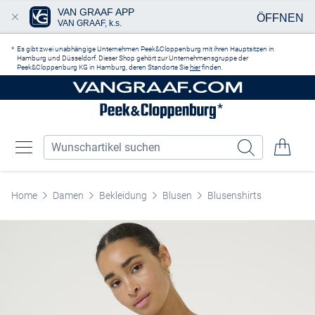
VAN GRAAF APP
ÖFFNEN
VAN GRAAF, k.s.
Zum Hauptinhalt springen
Es gibt zwei unabhängige Unternehmen Peek&Cloppenburg mit ihren Hauptsitzen in
Hamburg und Düsseldorf. Dieser Shop gehört zur Unternehmensgruppe der
Peek&Cloppenburg KG in Hamburg, deren Standorte Sie
hier
finden.
Home
Damen
Bekleidung
Blusen
Blusenshirts