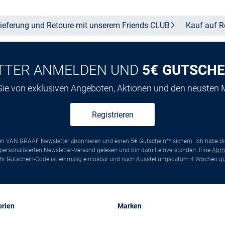
ieferung und Retoure mit unserem Friends
CLUB
Kauf auf
R
TTER ANMELDEN UND
5€ GUTSCHE
 Sie von exklusiven Angeboten, Aktionen und den neusten
Registrieren
ten VAN GRAAF Newsletter abonnieren und einen 5€ Gutschein** sichern. Ich habe d
ersonalisierten Newsletter-Versand gelesen und bin damit einverstanden. Eine
Abm
*Ihr Gutschein-Code ist einmalig einlösbar und nach Ausstellungsdatum 4 Wochen gül
orien
Marken