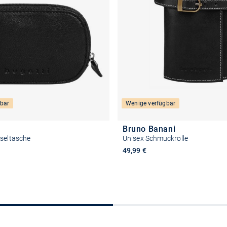
bar
Wenige verfügbar
Bruno Banani
sseltasche
Unisex Schmuckrolle
49,99 €
In den Warenkorb
In den Warenkor