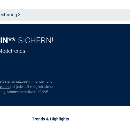
echnung
IN**
SICHERN!
 Modetrends.
ie
Datenschutzbestimmungen
und
eldung
ist jederzeit möglich, siehe
tig. Mindestbestellwert 29,99€.
Trends & Highlights