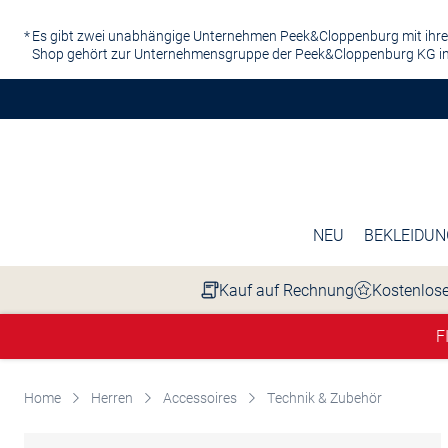
Zum Hauptinhalt springen
Es gibt zwei unabhängige Unternehmen Peek&Cloppenburg mit ihre
Shop gehört zur Unternehmensgruppe der Peek&Cloppenburg KG in
NEU
BEKLEIDUN
Kauf auf Rechnung
Kostenlose
F
Home
Herren
Accessoires
Technik & Zubehör