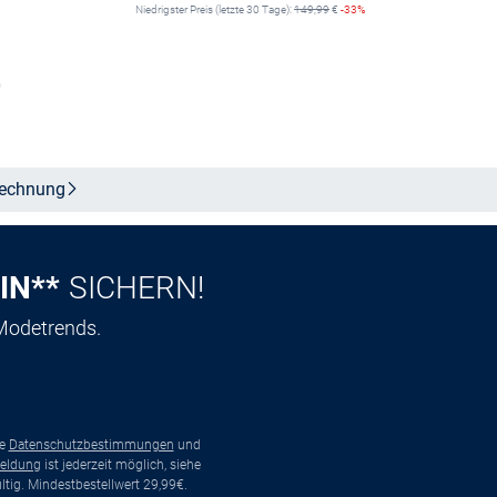
Niedrigster Preis (letzte 30 Tage):
149,99
€
-33%
n
Größe auswählen
echnung
IN**
SICHERN!
 Modetrends.
ie
Datenschutzbestimmungen
und
eldung
ist jederzeit möglich, siehe
tig. Mindestbestellwert 29,99€.