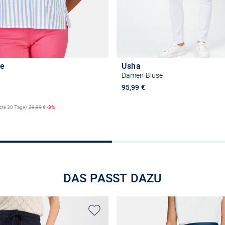
ne
Usha
Damen Bluse
reis
95,99 €
tzte 30 Tage):
39,99
€
-3%
Größe auswähle
Größe auswählen
DAS PASST DAZU