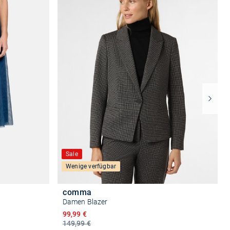
Sale
Wenige verfügbar
comma
Damen Blazer
Ermäßigter Preis
99,99 €
149,99 €