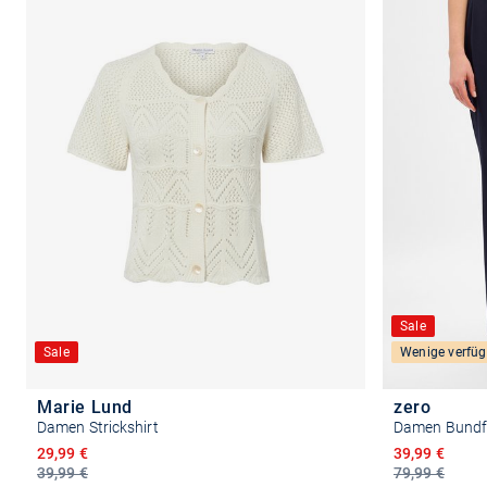
Sale
Sale
Wenige verfüg
Marie Lund
zero
Damen Strickshirt
Damen Bundf
Ermäßigter Preis
Ermäßigter P
29,99 €
39,99 €
39,99 €
79,99 €