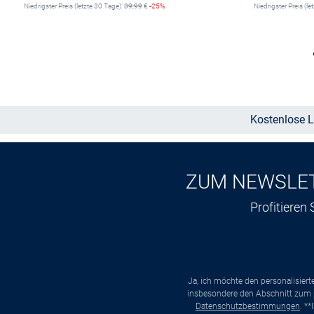
Niedrigster Preis (letzte 30 Tage):
39,99
€
-25%
Niedrigster Preis (le
Größe auswählen
Kostenlose L
ZUM NEWSLE
Profitieren
Ja, ich möchte den personalisier
insbesondere den Abschnitt zum p
Datenschutzbestimmungen
. *