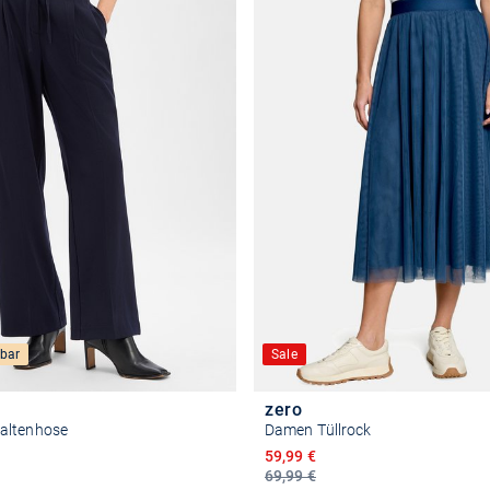
bar
Sale
zero
altenhose
Damen Tüllrock
reis
Ermäßigter Preis
59,99 €
69,99 €