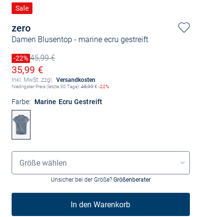
Sale
zero
Damen Blusentop
- marine ecru gestreift
45,99 €
Preis reduziert um
-22%
Alter Preis
Ermäßigter Preis
35,99 €
Inkl. MwSt. zzgl.
Versandkosten
Niedrigster Preis (letzte 30 Tage):
45,99
€
-22%
Farbe:
Marine Ecru Gestreift
Größenauswahl
Größe wählen
Unsicher bei der Größe?
Größenberater
In den Warenkorb