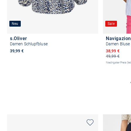
Neu
Sale
s.Oliver
Navigazio
Damen Schlupfbluse
Damen Bluse
Ermäßigter P
39,99 €
38,99 €
49,99 €
Niedrigster Preis (le
Größe auswählen