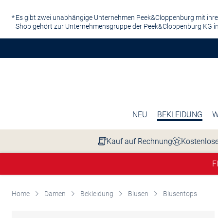
Zum Hauptinhalt springen
Es gibt zwei unabhängige Unternehmen Peek&Cloppenburg mit ihre
Shop gehört zur Unternehmensgruppe der Peek&Cloppenburg KG in
NEU
BEKLEIDUNG
W
Kauf auf Rechnung
Kostenlose
F
Home
Damen
Bekleidung
Blusen
Blusentops