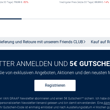
tzte 30 Tage):
79,99
€
-50%
Niedrigster Preis (letzte 30 Tage):
69,99
€
-14%
Größe auswählen
Größe auswähle
ieferung und Retoure mit unserem Friends
CLUB
Kauf auf
R
TTER ANMELDEN UND
5€ GUTSCHE
 Sie von exklusiven Angeboten, Aktionen und den neusten
Registrieren
ten VAN GRAAF Newsletter abonnieren und einen 5€ Gutschein** sichern. Ich habe d
ersonalisierten Newsletter-Versand gelesen und bin damit einverstanden. Eine
Abm
*Ihr Gutschein-Code ist einmalig einlösbar und nach Ausstellungsdatum 4 Wochen gül