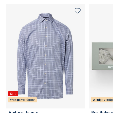
Sale
Wenige verfügbar
Wenige verfüg
Andrew James
Roy Robso