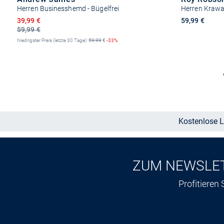
Herren Businesshemd - Bügelfrei
Herren Krawa
Ermäßigter Preis
39,99 €
59,99 €
59,99 €
Niedrigster Preis (letzte 30 Tage):
59,99
€
-33%
Größe auswählen
Kostenlose L
ZUM NEWSLE
Profitieren