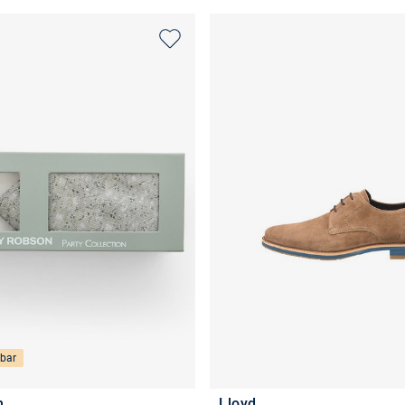
bar
n
Lloyd