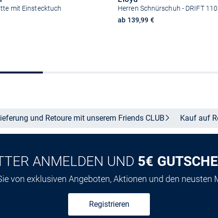
tte mit Einstecktuch
Herren Schnürschuh - DRIFT 110
ab 139,99 €
In den Warenkorb
Größe auswähle
ieferung und Retoure mit unserem Friends
CLUB
Kauf auf
R
TTER ANMELDEN UND
5€ GUTSCHE
 Sie von exklusiven Angeboten, Aktionen und den neusten
Registrieren