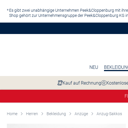
Zum Hauptinhalt springen
Es gibt zwei unabhängige Unternehmen Peek&Cloppenburg mit ihre
Shop gehört zur Unternehmensgruppe der Peek&Cloppenburg KG in
NEU
BEKLEIDUN
Kauf auf Rechnung
Kostenlose
F
Home
Herren
Bekleidung
Anzüge
Anzug-Sakkos