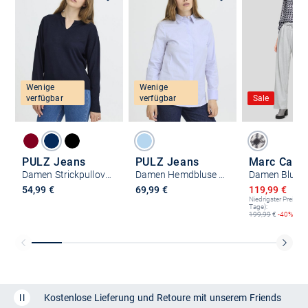
Wenige
Wenige
verfügbar
verfügbar
Sale
PULZ Jeans
PULZ Jeans
Marc Cain
Damen Strickpullover PZSARA
Damen Hemdbluse PZELNA
Damen Bluse
Ermäßigter P
54,99 €
69,99 €
119,99 €
199
Niedrigster Preis (le
Tage):
199,99
€
-40%
Kostenlose Lieferung und Retoure mit unserem Friends