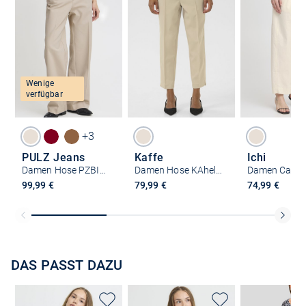
Wenige
verfügbar
+3
PULZ Jeans
Kaffe
Ichi
Damen Hose PZBINDY
Damen Hose KAhella Hohe Taille
99,99 €
79,99 €
74,99 €
DAS PASST DAZU