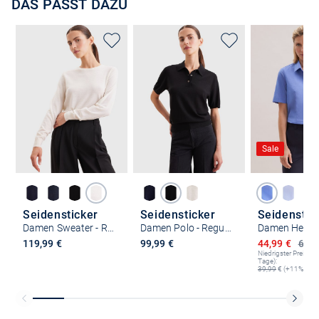
DAS PASST DAZU
Sale
Seidensticker
Seidensticker
Seidenstic
Damen Sweater - Regular Fit
Damen Polo - Regular Fit
Ermäßigter P
119,99 €
99,99 €
44,99 €
69,9
Niedrigster Preis (le
Tage):
39,99
€ (+11%)