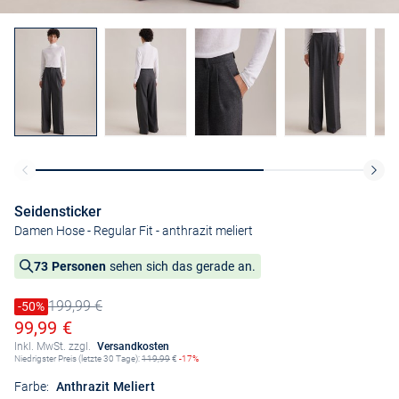
Seidensticker
Damen Hose - Regular Fit
- anthrazit meliert
73 Personen
sehen sich das gerade an.
199,99 €
Preis reduziert um
-50%
Alter Preis
Ermäßigter Preis
99,99 €
Inkl. MwSt. zzgl.
Versandkosten
Niedrigster Preis (letzte 30 Tage):
119,99
€
-17%
Farbe:
Anthrazit Meliert