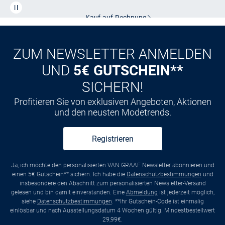
Kauf auf
Rechnung
ZUM NEWSLETTER ANMELDEN
UND
5€ GUTSCHEIN**
SICHERN!
Profitieren Sie von exklusiven Angeboten, Aktionen
und den neusten Modetrends.
Registrieren
Ja, ich möchte den personalisierten VAN GRAAF Newsletter abonnieren und
einen 5€ Gutschein** sichern. Ich habe die
Datenschutzbestimmungen
und
insbesondere den Abschnitt zum personalisierten Newsletter-Versand
gelesen und bin damit einverstanden. Eine
Abmeldung
ist jederzeit möglich,
siehe
Datenschutzbestimmungen
. **Ihr Gutschein-Code ist einmalig
einlösbar und nach Ausstellungsdatum 4 Wochen gültig. Mindestbestellwert
29,99€.