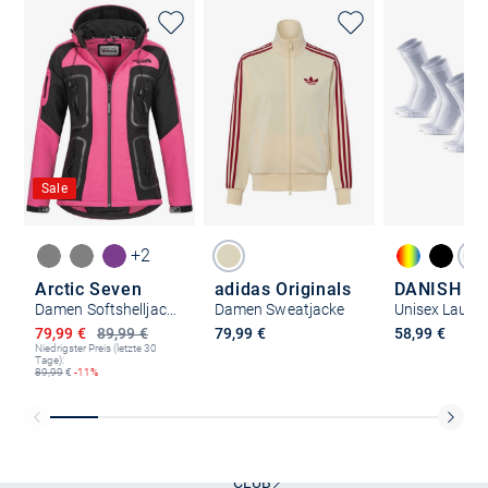
Sale
+2
Arctic Seven
adidas Originals
Damen Softshelljacke - ASCelina
Damen Sweatjacke
Unisex Laufs
Ermäßigter Preis
79,99 €
89,99 €
79,99 €
58,99 €
Niedrigster Preis (letzte 30
Tage):
89,99
€
-11%
Kostenlose Lieferung und Retoure mit unserem Friends
CLUB