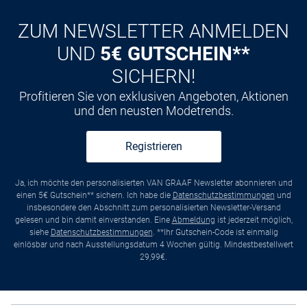
ZUM NEWSLETTER ANMELDEN
UND
5€ GUTSCHEIN**
SICHERN!
Profitieren Sie von exklusiven Angeboten, Aktionen
und den neusten Modetrends.
Registrieren
Ja, ich möchte den personalisierten VAN GRAAF Newsletter abonnieren und
einen 5€ Gutschein** sichern. Ich habe die
Datenschutzbestimmungen
und
insbesondere den Abschnitt zum personalisierten Newsletter-Versand
gelesen und bin damit einverstanden. Eine
Abmeldung
ist jederzeit möglich,
siehe
Datenschutzbestimmungen
. **Ihr Gutschein-Code ist einmalig
einlösbar und nach Ausstellungsdatum 4 Wochen gültig. Mindestbestellwert
29,99€.