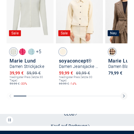
Sale
Sale
Neu
+5
Marie Lund
soyaconcept®
Damen Strickjacke
Damen Jeansjacke - Bess 1
Damen Blaze
Ermäßigter Preis
Ermäßigter Preis
39,99 €
59,99 €
59,99 €
69,99 €
79,99 €
Niedrigster Preis (letzte 30
Niedrigster Preis (letzte 30
Tage):
Tage):
59,99
€
-33%
69,99
€
-14%
Kostenlose Lieferung und Retoure mit unserem Friends
CLUB
Kauf auf
Rechnung