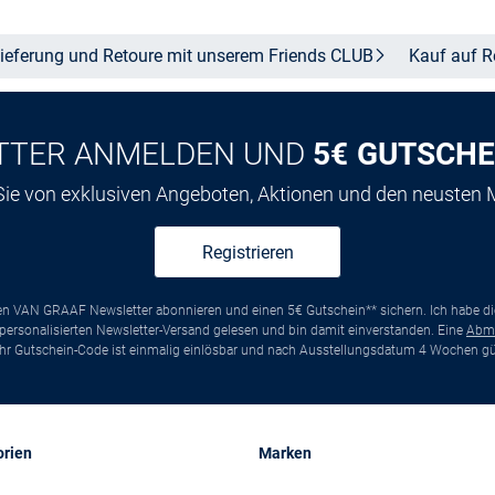
ieferung und Retoure mit unserem Friends
CLUB
Kauf auf
R
TTER ANMELDEN UND
5€ GUTSCHE
 Sie von exklusiven Angeboten, Aktionen und den neusten
Registrieren
ten VAN GRAAF Newsletter abonnieren und einen 5€ Gutschein** sichern. Ich habe d
ersonalisierten Newsletter-Versand gelesen und bin damit einverstanden. Eine
Abm
*Ihr Gutschein-Code ist einmalig einlösbar und nach Ausstellungsdatum 4 Wochen gül
orien
Marken