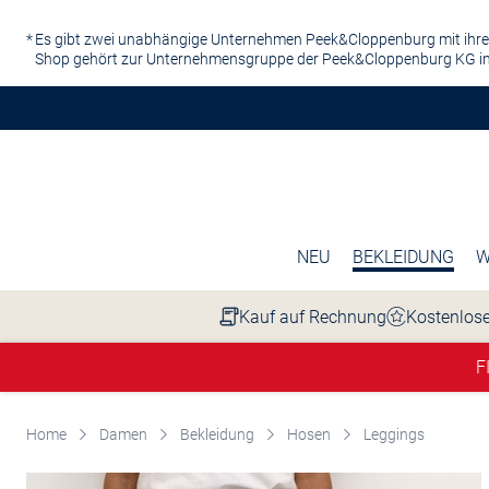
Zum Hauptinhalt springen
Es gibt zwei unabhängige Unternehmen Peek&Cloppenburg mit ihre
Shop gehört zur Unternehmensgruppe der Peek&Cloppenburg KG in
NEU
BEKLEIDUNG
W
Kauf auf Rechnung
Kostenlose
F
Home
Damen
Bekleidung
Hosen
Leggings