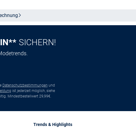
echnung
IN**
SICHERN!
 Modetrends.
ie
Datenschutzbestimmungen
und
eldung
ist jederzeit möglich, siehe
tig. Mindestbestellwert 29,99€.
Trends & Highlights