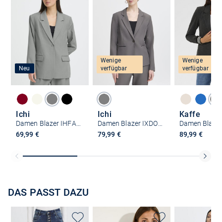
Wenige
Wenige
Neu
verfügbar
verfügbar
Ichi
Ichi
Kaffe
Damen Blazer IHFAVA
Damen Blazer IXDORTHEA
Damen Blazer
69,99 €
79,99 €
89,99 €
DAS PASST DAZU