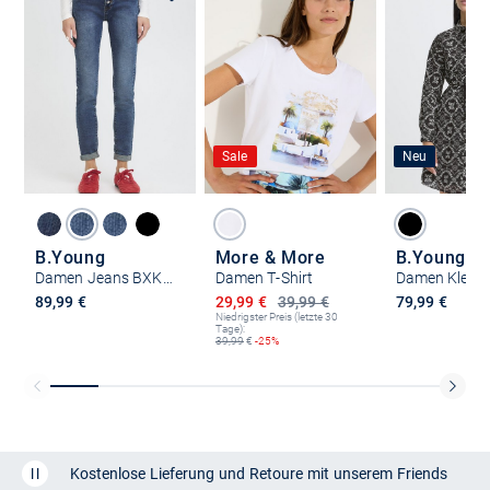
Sale
Neu
B.Young
More & More
B.Young
Damen Jeans BXKAILY Normale Passform
Damen T-Shirt
Ermäßigter Preis
89,99 €
29,99 €
39,99 €
79,99 €
Niedrigster Preis (letzte 30
Tage):
39,99
€
-25%
Kostenlose Lieferung und Retoure mit unserem Friends