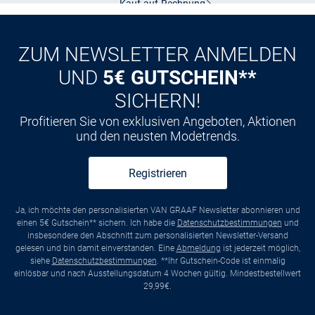
Kauf auf
Rechnung
ZUM NEWSLETTER ANMELDEN
UND
5€ GUTSCHEIN**
SICHERN!
Profitieren Sie von exklusiven Angeboten, Aktionen
und den neusten Modetrends.
Registrieren
Ja, ich möchte den personalisierten VAN GRAAF Newsletter abonnieren und
einen 5€ Gutschein** sichern. Ich habe die
Datenschutzbestimmungen
und
insbesondere den Abschnitt zum personalisierten Newsletter-Versand
gelesen und bin damit einverstanden. Eine
Abmeldung
ist jederzeit möglich,
siehe
Datenschutzbestimmungen
. **Ihr Gutschein-Code ist einmalig
einlösbar und nach Ausstellungsdatum 4 Wochen gültig. Mindestbestellwert
29,99€.