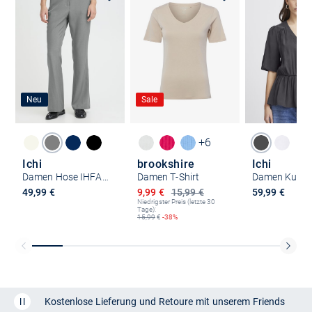
Neu
Sale
+6
Ichi
brookshire
Ichi
Damen Hose IHFAVA
Damen T-Shirt
Ermäßigter Preis
49,99 €
9,99 €
15,99 €
59,99 €
Niedrigster Preis (letzte 30
Tage):
15,99
€
-38%
Kostenlose Lieferung und Retoure mit unserem Friends