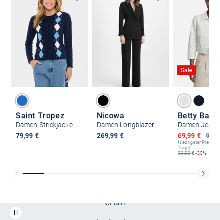
Sale
Saint Tropez
Nicowa
Betty Barc
Damen Strickjacke MindySZ
Damen Longblazer - CORNOVA
Damen Jeans
Ermäßigter P
79,99 €
269,99 €
69,99 €
99,9
Niedrigster Preis (le
Tage):
99,99
€
-30%
Kostenlose Lieferung und Retoure mit unserem Friends
CLUB