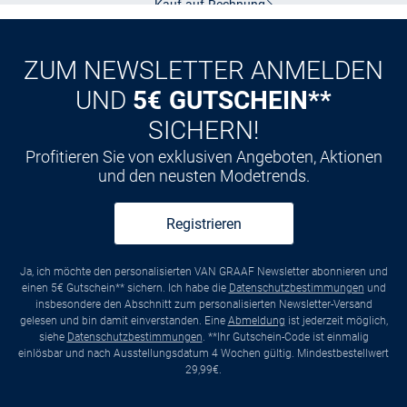
Kauf auf
Rechnung
ZUM NEWSLETTER ANMELDEN
UND
5€ GUTSCHEIN**
SICHERN!
Profitieren Sie von exklusiven Angeboten, Aktionen
und den neusten Modetrends.
Registrieren
Ja, ich möchte den personalisierten VAN GRAAF Newsletter abonnieren und
einen 5€ Gutschein** sichern. Ich habe die
Datenschutzbestimmungen
und
insbesondere den Abschnitt zum personalisierten Newsletter-Versand
gelesen und bin damit einverstanden. Eine
Abmeldung
ist jederzeit möglich,
siehe
Datenschutzbestimmungen
. **Ihr Gutschein-Code ist einmalig
einlösbar und nach Ausstellungsdatum 4 Wochen gültig. Mindestbestellwert
29,99€.