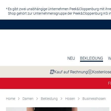
Zum Hauptinhalt springen
Es gibt zwei unabhängige Unternehmen Peek&Cloppenburg mit ihre
Shop gehört zur Unternehmensgruppe der Peek&Cloppenburg KG in
NEU
BEKLEIDUNG
W
Kauf auf Rechnung
Kostenlose
F
Home
Damen
Bekleidung
Hosen
Businesshosen