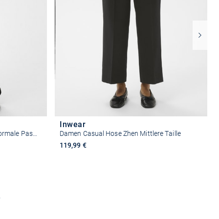
Inwear
Damen Pants Suiting YuktaIW Normale Passform
Damen Casual Hose Zhen Mittlere Taille
119,99 €
n
Größe auswählen