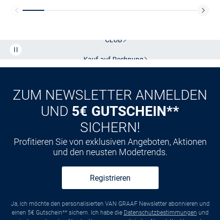
Kostenlose Lieferung und Retoure mit unserem Friends
CLUB
Kauf auf
Rechnung
ZUM NEWSLETTER ANMELDEN
UND
5€ GUTSCHEIN**
SICHERN!
Profitieren Sie von exklusiven Angeboten, Aktionen
und den neusten Modetrends.
Registrieren
Ja, ich möchte den personalisierten VAN GRAAF Newsletter abonnieren und
einen 5€ Gutschein** sichern. Ich habe die
Datenschutzbestimmungen
und