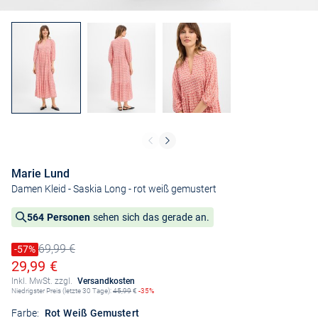
Marie Lund
Damen Kleid - Saskia Long
- rot weiß gemustert
564 Personen
sehen sich das gerade an.
69,99 €
Preis reduziert um
-57%
Alter Preis
Ermäßigter Preis
29,99 €
Inkl. MwSt. zzgl.
Versandkosten
Niedrigster Preis (letzte 30 Tage):
45,99
€
-35%
Farbe:
Rot Weiß Gemustert