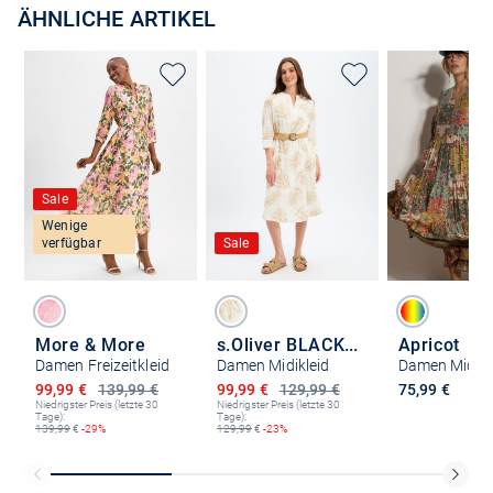
ÄHNLICHE ARTIKEL
Sale
Wenige
verfügbar
Sale
More & More
s.Oliver BLACK LABEL
Apricot
Damen Freizeitkleid
Damen Midikleid
Damen Midikl
Ermäßigter Preis
Ermäßigter Preis
99,99 €
139,99 €
99,99 €
129,99 €
75,99 €
Niedrigster Preis (letzte 30
Niedrigster Preis (letzte 30
Tage):
Tage):
139,99
€
-29%
129,99
€
-23%