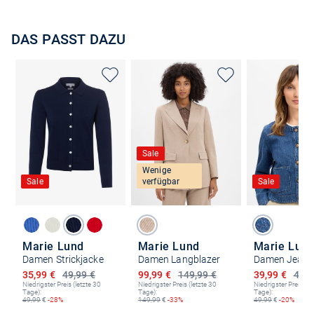
DAS PASST DAZU
Sale
Wenige
Sale
verfügbar
Sale
Marie Lund
Marie Lund
Marie Lun
Damen Strickjacke
Damen Langblazer
Ermäßigter Preis
Ermäßigter Preis
Ermäßigter P
35,99 €
49,99 €
99,99 €
149,99 €
39,99 €
49,9
Niedrigster Preis (letzte 30
Niedrigster Preis (letzte 30
Niedrigster Preis (le
Tage):
Tage):
Tage):
49,99
€
-28%
149,99
€
-33%
49,99
€
-20%