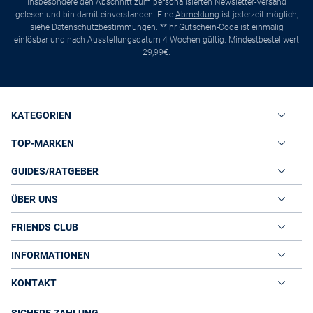
insbesondere den Abschnitt zum personalisierten Newsletter-Versand
gelesen und bin damit einverstanden. Eine
Abmeldung
ist jederzeit möglich,
siehe
Datenschutzbestimmungen
. **Ihr Gutschein-Code ist einmalig
einlösbar und nach Ausstellungsdatum 4 Wochen gültig. Mindestbestellwert
29,99€.
KATEGORIEN
TOP-MARKEN
GUIDES/RATGEBER
ÜBER UNS
FRIENDS CLUB
INFORMATIONEN
KONTAKT