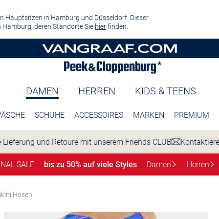
n Hauptsitzen in Hamburg und Düsseldorf. Dieser
 Hamburg, deren Standorte Sie
hier
finden.
DAMEN
HERREN
KIDS & TEENS
ÄSCHE
SCHUHE
ACCESSOIRES
MARKEN
PREMIUM
 Lieferung und Retoure mit unserem Friends CLUB
Kontaktier
INAL SALE
bis zu 50% auf viele Styles
Damen
Herren
ikini Hosen