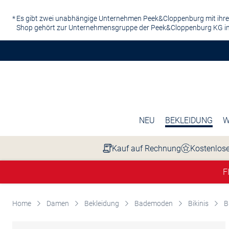
Zum Hauptinhalt springen
Es gibt zwei unabhängige Unternehmen Peek&Cloppenburg mit ihre
Shop gehört zur Unternehmensgruppe der Peek&Cloppenburg KG in
NEU
BEKLEIDUNG
W
Kauf auf Rechnung
Kostenlose
F
Home
Damen
Bekleidung
Bademoden
Bikinis
B