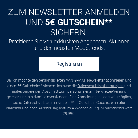
ZUM NEWSLETTER ANMELDEN
UND
5€ GUTSCHEIN**
SICHERN!
Profitieren Sie von exklusiven Angeboten, Aktionen
und den neusten Modetrends.
Registrieren
Ja, ich möchte den personalisierten VAN GRAAF Newsletter abonnieren und
einen 5€ Gutschein** sichern. Ich habe die
Datenschutzbestimmungen
und
insbesondere den Abschnitt zum personalisierten Newsletter-Versand
gelesen und bin damit einverstanden. Eine
Abmeldung
ist jederzeit möglich,
siehe
Datenschutzbestimmungen
. **Ihr Gutschein-Code ist einmalig
einlösbar und nach Ausstellungsdatum 4 Wochen gültig. Mindestbestellwert
29,99€.