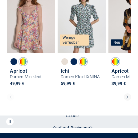
Wenige
verfügbar
Neu
Apricot
Ichi
Apricot
Damen Minikleid
Damen Kleid IXNINA
Damen Minikl
49,99 €
59,99 €
39,99 €
Kostenlose Lieferung und Retoure mit unserem Friends
CLUB
Kauf auf
Rechnung