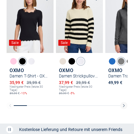
Sale
Sale
OXMO
OXMO
OXMO
Damen T-Shirt - OXNSuna Lace
Damen Strickpullover - OXKavina
Ermäßigter Preis
Ermäßigter Preis
35,99 €
39,99 €
37,99 €
39,99 €
49,99 €
Niedrigster Preis (letzte 30
Niedrigster Preis (letzte 30
Tage):
Tage):
39,99
€
-10%
39,99
€
-5%
Kostenlose Lieferung und Retoure mit unserem Friends