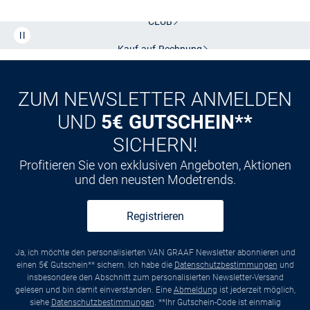
Kostenlose Lieferung und Retoure mit unserem Friends
CLUB
Kauf auf
Rechnung
ZUM NEWSLETTER ANMELDEN
UND
5€ GUTSCHEIN**
SICHERN!
Profitieren Sie von exklusiven Angeboten, Aktionen
und den neusten Modetrends.
Registrieren
Ja, ich möchte den personalisierten VAN GRAAF Newsletter abonnieren und
einen 5€ Gutschein** sichern. Ich habe die
Datenschutzbestimmungen
und
insbesondere den Abschnitt zum personalisierten Newsletter-Versand
gelesen und bin damit einverstanden. Eine
Abmeldung
ist jederzeit möglich,
siehe
Datenschutzbestimmungen
. **Ihr Gutschein-Code ist einmalig