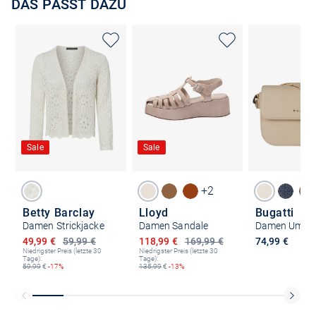
DAS PASST DAZU
Sale
Sale
+2
Betty Barclay
Lloyd
Bugatti
Damen Strickjacke
Damen Sandale
Ermäßigter Preis
Ermäßigter Preis
49,99 €
59,99 €
118,99 €
169,99 €
74,99 €
Niedrigster Preis (letzte 30
Niedrigster Preis (letzte 30
Tage):
Tage):
59,99
€
-17%
135,99
€
-13%