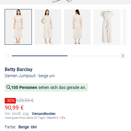
Betty Barclay
Damen Jumpsuit
- beige uni
105 Personen
sehen sich das gerade an.
129,99 €
Preis reduziert um
-30%
Alter Preis
Ermäßigter Preis
90,99 €
Inkl. MwSt. zzgl.
Versandkosten
Niedrigster Preis (letzte 30 Tage):
103,99
€
-13%
Farbe:
Beige Uni