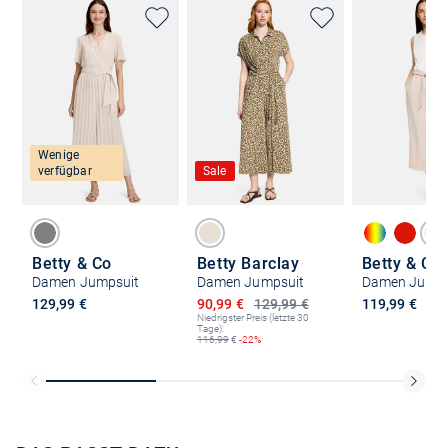
Wenige
verfügbar
Sale
Betty & Co
Betty Barclay
Betty & Co
Damen Jumpsuit
Damen Jumpsuit
Damen Jumps
Ermäßigter Preis
129,99 €
90,99 €
129,99 €
119,99 €
Niedrigster Preis (letzte 30
Tage):
116,99
€
-22%