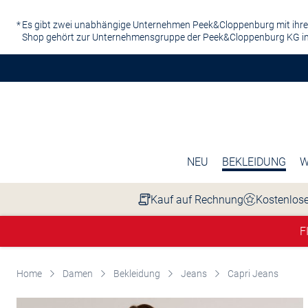
Zum Hauptinhalt springen
Es gibt zwei unabhängige Unternehmen Peek&Cloppenburg mit ihre
Shop gehört zur Unternehmensgruppe der Peek&Cloppenburg KG in
NEU
BEKLEIDUNG
W
Kauf auf Rechnung
Kostenlose
F
Home
Damen
Bekleidung
Jeans
Capri Jeans