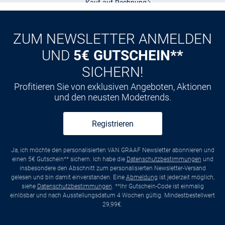
CLUB
Kauf auf
Rechnung
ZUM NEWSLETTER ANMELDEN
UND
5€ GUTSCHEIN**
SICHERN!
Profitieren Sie von exklusiven Angeboten, Aktionen
und den neusten Modetrends.
Registrieren
Ja, ich möchte den personalisierten VAN GRAAF Newsletter abonnieren und
einen 5€ Gutschein** sichern. Ich habe die
Datenschutzbestimmungen
und
insbesondere den Abschnitt zum personalisierten Newsletter-Versand
gelesen und bin damit einverstanden. Eine
Abmeldung
ist jederzeit möglich,
siehe
Datenschutzbestimmungen
. **Ihr Gutschein-Code ist einmalig
einlösbar und nach Ausstellungsdatum 4 Wochen gültig. Mindestbestellwert
29,99€.