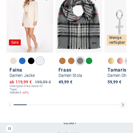
Wenige
Sale
verfügbar
Faina
Fraas
Tamaris
Damen Jacke
Damen Stola
Ermäßigter Preis
ab 119,99 €
199,99 €
49,99 €
59,99 €
Niedrigster Preis (letzte 30
Tage):
199,99
€
-40%
Kostenlose Lieferung und Retoure mit unserem Friends