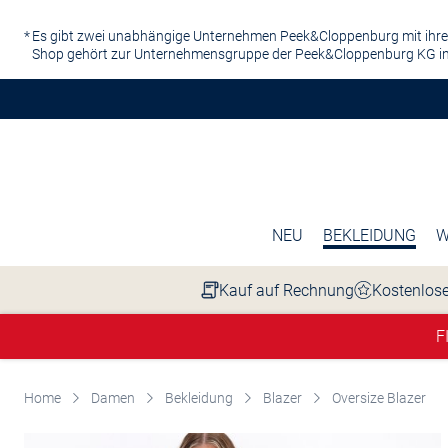
Zum Hauptinhalt springen
Es gibt zwei unabhängige Unternehmen Peek&Cloppenburg mit ihre
Shop gehört zur Unternehmensgruppe der Peek&Cloppenburg KG in
NEU
BEKLEIDUNG
W
Kauf auf Rechnung
Kostenlose
F
Home
Damen
Bekleidung
Blazer
Oversize Blazer