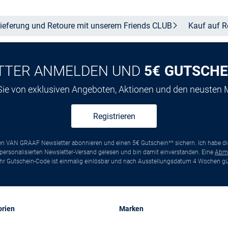
ieferung und Retoure mit unserem Friends
CLUB
Kauf auf
R
TTER ANMELDEN UND
5€ GUTSCHE
 Sie von exklusiven Angeboten, Aktionen und den neusten
Registrieren
ten VAN GRAAF Newsletter abonnieren und einen 5€ Gutschein** sichern. Ich habe d
ersonalisierten Newsletter-Versand gelesen und bin damit einverstanden. Eine
Abm
*Ihr Gutschein-Code ist einmalig einlösbar und nach Ausstellungsdatum 4 Wochen gül
orien
Marken