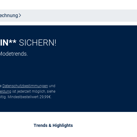
echnung
IN**
SICHERN!
 Modetrends.
ie
Datenschutzbestimmungen
und
eldung
ist jederzeit möglich, siehe
tig. Mindestbestellwert 29,99€.
Trends & Highlights