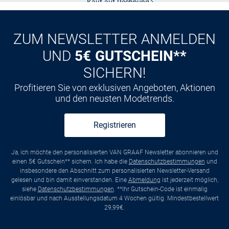
Kauf auf
Rechnung
ZUM NEWSLETTER ANMELDEN
UND
5€ GUTSCHEIN**
SICHERN!
Profitieren Sie von exklusiven Angeboten, Aktionen
und den neusten Modetrends.
Registrieren
Ja, ich möchte den personalisierten VAN GRAAF Newsletter abonnieren und
einen 5€ Gutschein** sichern. Ich habe die
Datenschutzbestimmungen
und
insbesondere den Abschnitt zum personalisierten Newsletter-Versand
gelesen und bin damit einverstanden. Eine
Abmeldung
ist jederzeit möglich,
siehe
Datenschutzbestimmungen
. **Ihr Gutschein-Code ist einmalig
einlösbar und nach Ausstellungsdatum 4 Wochen gültig. Mindestbestellwert
29,99€.