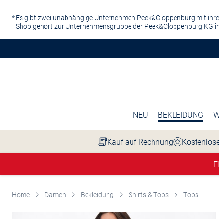
Zum Hauptinhalt springen
Es gibt zwei unabhängige Unternehmen Peek&Cloppenburg mit ihre
Shop gehört zur Unternehmensgruppe der Peek&Cloppenburg KG in
NEU
BEKLEIDUNG
W
Kauf auf Rechnung
Kostenlose
F
Home
Damen
Bekleidung
Shirts & Tops
Tops