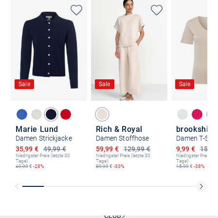
Sale
Sale
Sale
Marie Lund
Rich & Royal
brookshire
Damen Strickjacke
Damen Stoffhose
Damen T-Shir
Ermäßigter Preis
Ermäßigter Preis
Ermäßigter P
35,99 €
49,99 €
59,99 €
129,99 €
9,99 €
15,99
Niedrigster Preis (letzte 30
Niedrigster Preis (letzte 30
Niedrigster Preis (le
Tage):
Tage):
Tage):
49,99
€
-28%
89,99
€
-33%
15,99
€
-38%
Kostenlose Lieferung und Retoure mit unserem Friends