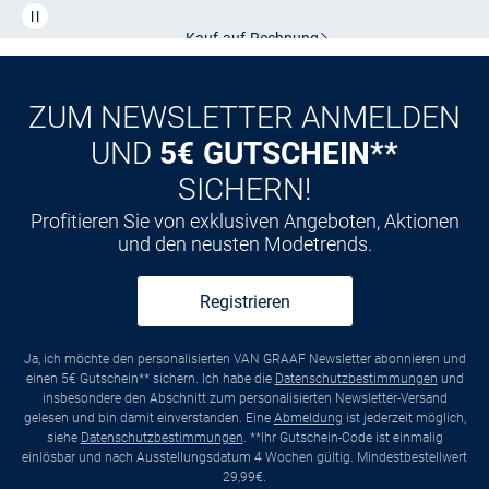
CLUB
Kauf auf
Rechnung
ZUM NEWSLETTER ANMELDEN
UND
5€ GUTSCHEIN**
SICHERN!
Profitieren Sie von exklusiven Angeboten, Aktionen
und den neusten Modetrends.
Registrieren
Ja, ich möchte den personalisierten VAN GRAAF Newsletter abonnieren und
einen 5€ Gutschein** sichern. Ich habe die
Datenschutzbestimmungen
und
insbesondere den Abschnitt zum personalisierten Newsletter-Versand
gelesen und bin damit einverstanden. Eine
Abmeldung
ist jederzeit möglich,
siehe
Datenschutzbestimmungen
. **Ihr Gutschein-Code ist einmalig
einlösbar und nach Ausstellungsdatum 4 Wochen gültig. Mindestbestellwert
29,99€.